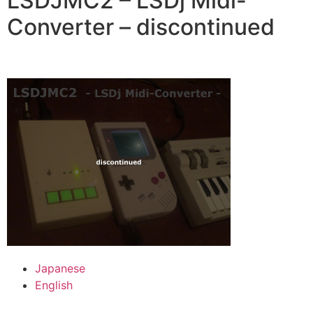
LSDJMC2 – LSDj Midi-
Converter – discontinued
Japanese
English